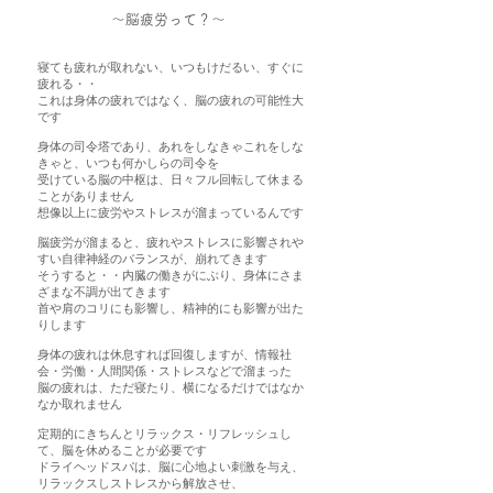
～脳疲労って？～
寝ても疲れが取れない、いつもけだるい、すぐに
疲れる・・
これは身体の疲れではなく、脳の疲れの可能性大
です
身体の司令塔であり、あれをしなきゃこれをしな
きゃと、​いつも何かしらの司令を
受けている脳の中枢は、日々フル回転して休まる
ことがありません
想像以上に疲労やストレスが溜まっているんです
脳疲労が溜まると、疲れやストレスに影響されや
すい自律神経のバランスが、崩れてきます
そうすると・・内臓の働きがにぶり、身体にさま
ざまな不調が出てきます
首や肩のコリにも影響し、精神的にも影響が出た
りします
身体の疲れは休息すれば回復しますが、情報社
会・労働・人間関係・ストレスなどで溜まった
脳の疲れは、ただ寝たり、横になるだけではなか
なか取れません
定期的にきちんとリラックス・リフレッシュし
て、脳を休めることが必要です
ドライヘッドスパは、脳に心地よい刺激を与え、
リラックスしストレスから解放させ、