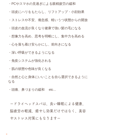
・PCやスマホの見過ぎによる眼精疲労の緩和
・頭皮にハリをもたらし、リフトアップ・小顔効果
・ストレスや不安、倦怠感、軽いうつ状態からの開放
・頭皮の血流が良くなり健康で強い髪の毛になる
・想像力を高め、思考を明晰にし、集中力を高める
・心を落ち着け安らかにし、前向きになる
・深い呼吸ができるようになる
・免疫システムが強化される
・肌の状態や色味が良くなる
​・自然と心と身体にいいことを自ら選択できるように
なる
​・頭痛、鼻づまりの緩和 etc...
ードライヘッドスパは、良い睡眠による健康、
脳疲労の軽減、癒やし効果だけではなく、美容
やストレス対策にもなりますー