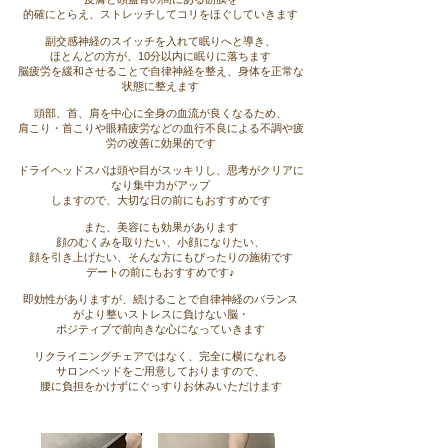
的確にとらえ、
ストレッチしてコリをほぐしていきます
副交感神経のスイッチを入れて眠りへと導き、
ほとんどの方が、10分以内に眠りに落ちます
脳疲労を緩和させることで自律神経を整え、
身体を正常な
状態に整えます
頭部、首、肩を中心に全身の血流が良くなるため、
肩こり・首こりや眼精疲労などの血行不良による
不調や疲
労の改善に効果的です
ドライヘッドスパは頭や目がスッキリし、
思考がクリアに
なり
集中力がアップ
しますので、
大切な日の前にもおすすめです
また、美容にも効果があります
顔のむくみを取りたい、小顔になりたい、
顔を引き上げたい、
そんな方にもぴったりの施術です
​デートの前にもおすすめです♪
即効性がありますが、続けることで
自律神経のバランス
が
より整い
ス
トレスに負けない脳・
ポジティブで
前向きな心に
なっていきます
リクライニングチェアではなく、完全に横になれる
サロンベッドをご用意しておりますので、
腰に負担をかけずにぐっすりお休みいただけます