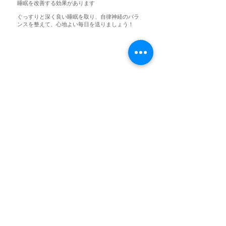
睡眠を改善する効果があります
ぐっすりと深く良い睡眠を取り、自律神経のバラ
ンスを整えて、心地よい毎日を送りましょう！
～ご来店いただいたお客様の睡眠改善効果～
Sleep Cycleアプリによる測定で、おもしろいほど結果が出ました！
深くぐっすりと睡眠が取れています
ー普段の睡眠ー