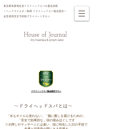
東京都多摩地区初ドライヘッドスパの最高技術
＜ヘッドマイスター​取得 ドライヘッドスパ協会認定＞
女性専用完全予約制プライベートサロン​
House of Journal
dry headspa & lymph salon
ドライヘッドスパ協会認定サロン
～ドライヘッドスパとは～
「水もオイルも使わない」「脳に癒しを届けるための」
「安全で効果的な」頭の揉みほぐしです
ツボ押しやマッサージとは違い、頭に特化した21の手技で
皮膚と頭蓋骨の間にある筋膜を