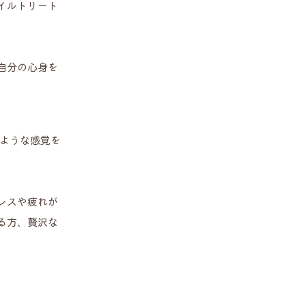
イルトリート
自分の心身を
るような感覚を
レスや疲れが
る方、贅沢な