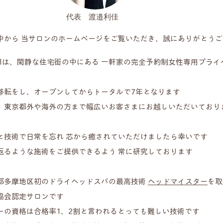
​代表 渡邉利佳
の中から 当サロンのホームページをご覧いただき、誠にありがとう
Journalは、閑静な住宅街の中にある 一軒家の完全予約制女性専用プラ
移転をし、オープンしてからトータルで7年となります
、東京都外や海外の方まで幅広いお客さまにお越しいただいており
と技術で日常を忘れ 芯から癒されていただけましたら幸いです
返るような施術をご提供できるよう 常に研究しております
都多摩地区初のドライヘッドスパの最高技術
ヘッドマイスター
を取
協会認定サロンです
ターの資格は合格率1、2割と言われるとっても難しい技術です