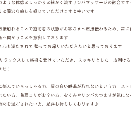
のような体感としっかりと細かく流すリンパマッサージの融合でオ
りと贅沢な癒しを感じていただけますと幸いです
直接触れることで施術者の状態がお客さまへ直接伝わるため、常に
術へ向かうことを意識しております
も心も満たされて 整ってお帰りいただきたいと思っております
 リラックスして施術を受けていただき、スッキリとした一皮剝け
ませ！
に悩んでいらっしゃる方、質の良い睡眠が取れないという方、スト
れたい方、首肩コリがお辛い方、むくみやリンパのつまりが気にな
時間を過ごされたい方、是非お待ちしております♪