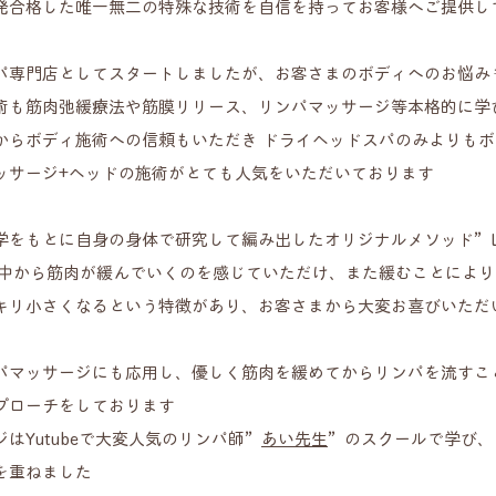
発合格した唯一無二の特殊な技術を自信を持ってお客様へご提供し
パ専門店としてスタートしましたが、お客さまのボディへのお悩み
術も筋肉弛緩療法や筋膜リリース、リンパマッサージ等本格的に学
からボディ施術への信頼もいただき ドライヘッドスパのみよりもボ
ッサージ+ヘッドの施術がとても人気をいただいております
学をもとに自身の身体で研究して編み出したオリジナルメソッド”
中から筋肉が緩んでいくのを感じていただけ、また緩むことにより
キリ小さくなるという特徴があり、お客さまから大変お喜びいただ
パマッサージにも応用し、優しく筋肉を緩めてからリンパを流すこ
プローチをしております
ジはYutubeで大変人気のリンパ師”
あい先生
”のスクールで学び、
を重ねました