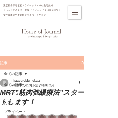
東京都多摩地区初ドライヘッドスパの最高技術
＜ヘッドマイスター​取得 ドライヘッドスパ協会認定＞
女性専用完全予約制プライベートサロン​
House of Journal
dry headspa & lymph salon
記事
全ての記事
rikaaeuroblumekatz
全ての記事
2020年2月13日
読了時間: 2分
MRT”筋肉弛緩療法”スター
ヘッドスパ
トします！
お花
プライベート