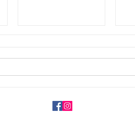
新型
底に
～す
全を
睡眠のおはなし
皆さ
ただ
まの
せて
た、
参り
ほど
す。..