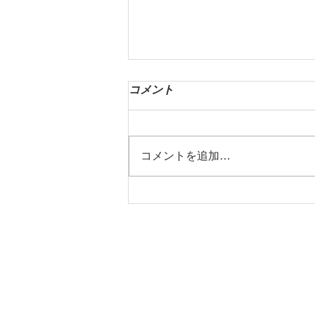
コメント
コメントを追加…
MRT筋肉弛緩療法の効果と体
験談