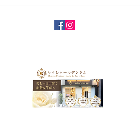
まの
せて
た、
参り
ほど
す。..
優雅な気分になれる サロンのようなデンタルクリニック
© 2018 House of Journal