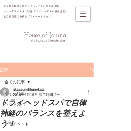
東京都多摩地区初ドライヘッドスパの最高技術
＜ヘッドマイスター​取得 ドライヘッドスパ協会認定＞
女性専用完全予約制プライベートサロン​
House of Journal
dry headspa & lymph salon
記事
全ての記事
rikaaeuroblumekatz
全ての記事
2019年6月16日
読了時間: 2分
ドライヘッドスパで自律
ヘッドスパ
神経のバランスを整えよ
お花
う！
プライベート