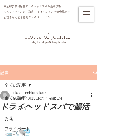
東京都多摩地区初ドライヘッドスパの最高技術
＜ヘッドマイスター​取得 ドライヘッドスパ協会認定＞
女性専用完全予約制プライベートサロン​
House of Journal
dry headspa & lymph salon
記事
全ての記事
rikaaeuroblumekatz
全ての記事
2019年4月23日
読了時間: 1分
ドライヘッドスパで腸活
ヘッドスパ
お花
プライベート